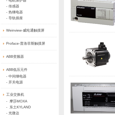
-
电机保护器
-
传感器
-
热继电器
-
导轨插座
Weinview-威纶通触摸屏
Proface-普洛菲斯触摸屏
ABB变频器
ABB低压元件
-
中间继电器
-
开关电源
工业交换机
-
摩莎MOXA
-
东土KYLAND
-
光微达