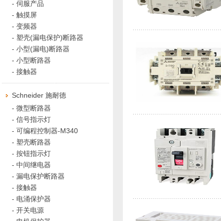
-
伺服产品
-
触摸屏
-
变频器
-
塑壳(漏电保护)断路器
-
小型(漏电)断路器
-
小型断路器
-
接触器
Schneider 施耐德
-
微型断路器
-
信号指示灯
-
可编程控制器-M340
-
塑壳断路器
-
按钮指示灯
-
中间继电器
-
漏电保护断路器
-
接触器
-
电涌保护器
-
开关电源