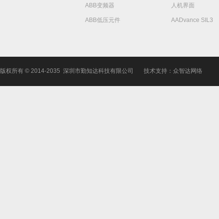
ABB变频器
人机界面
ABB低压元件
AADvance SIL3
版权所有 © 2014-2035 深圳市勤知达科技有限公司
技术支持：众智达网络