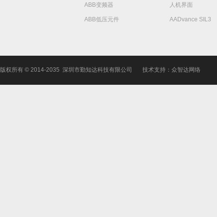
ABB变频器
人机界面
ABB低压元件
AADvance SIL3
版权所有 © 2014-2035 深圳市勤知达科技有限公司
技术支持：众智达网络