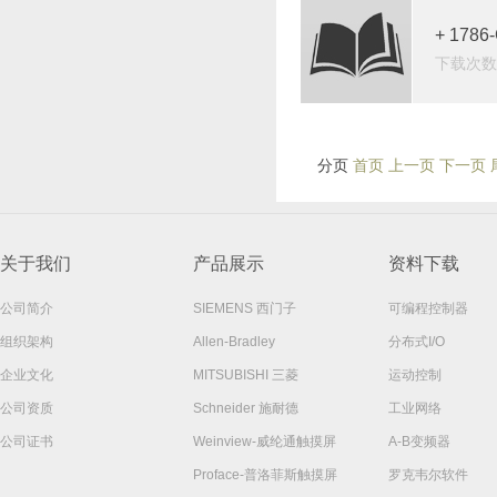
+ 17
下载次数：
分页
首页 上一页
下一页 
关于我们
产品展示
资料下载
公司简介
SIEMENS 西门子
可编程控制器
组织架构
Allen-Bradley
分布式I/O
企业文化
MITSUBISHI 三菱
运动控制
公司资质
Schneider 施耐德
工业网络
公司证书
Weinview-威纶通触摸屏
A-B变频器
Proface-普洛菲斯触摸屏
罗克韦尔软件