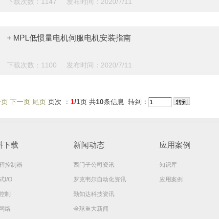
下载次数：1147 发布时间：2020/7/11
+ MPL低惯量电机伺服电机安装指南
下载次数：1100 发布时间：2020/7/11
一页
下一页 尾页
页次 ：
1
/1
页 共
10
条信息 转到：
料下载
新闻动态
应用案例
程控制器
西门子公司资讯
知识库
I/O
罗克韦尔自动化资讯
应用案例
控制
勤知达科技资讯
网络
全球重大新闻