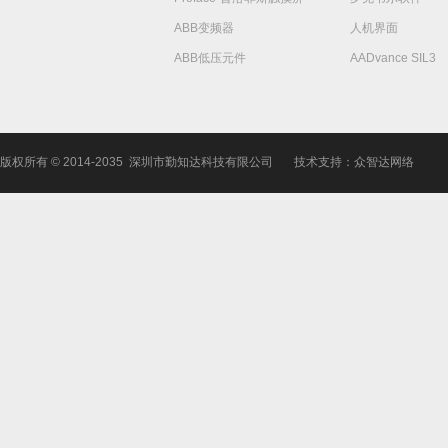
ABB变频器
人机界面
ABB低压元件
AADvance SIL3
版权所有 © 2014-2035 深圳市勤知达科技有限公司
技术支持：众智达网络