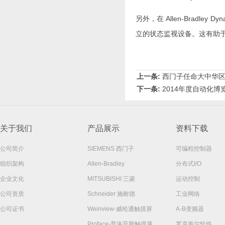
另外，在 Allen-Brad
立的状态监视设备。这有助
上一条:
西门子任命大中华
下一条:
2014年度自动化
关于我们
产品展示
资料下载
公司简介
SIEMENS 西门子
可编程控制器
组织架构
Allen-Bradley
分布式I/O
企业文化
MITSUBISHI 三菱
运动控制
公司资质
Schneider 施耐德
工业网络
公司证书
Weinview-威纶通触摸屏
A-B变频器
Proface-普洛菲斯触摸屏
罗克韦尔软件