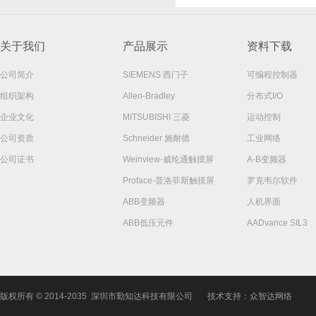
关于我们
产品展示
资料下载
公司简介
SIEMENS 西门子
可编程控制器
组织架构
Allen-Bradley
分布式I/O
企业文化
MITSUBISHI 三菱
运动控制
公司资质
Schneider 施耐德
工业网络
公司证书
Weinview-威纶通触摸屏
A-B变频器
Proface-普洛菲斯触摸屏
罗克韦尔软件
ABB变频器
人机界面
ABB低压元件
AADvance SIL3
版权所有 © 2014-2035 深圳市勤知达科技有限公司
技术支持：众智达网络