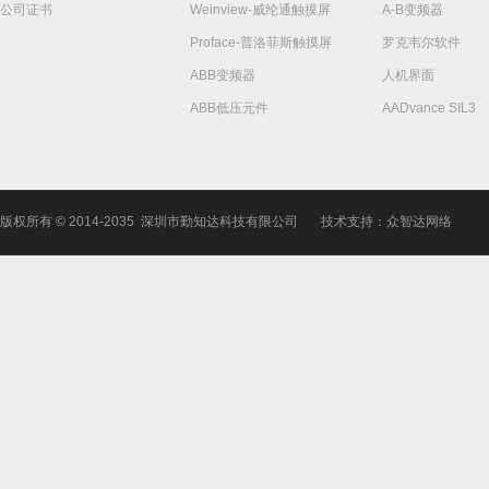
公司证书
Weinview-威纶通触摸屏
A-B变频器
Proface-普洛菲斯触摸屏
罗克韦尔软件
ABB变频器
人机界面
ABB低压元件
AADvance SIL3
版权所有 © 2014-2035 深圳市勤知达科技有限公司
技术支持：众智达网络